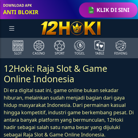
DOWNLOAD APK
KLIK DI SINI
ANTI BLOKIR
SLOT
CASINO
SPORT
TOGEL
TABLE
FISHING
COCK
12Hoki: Raja Slot & Game
Online Indonesia
Di era digital saat ini, game online bukan sekadar
hiburan, melainkan sudah menjadi bagian dari gaya
hidup masyarakat Indonesia. Dari permainan kasual
hingga kompetitif, industri game berkembang pesat. Di
antara banyak platform yang bermunculan, 12Hoki
hadir sebagai salah satu nama besar yang dijuluki
sebagai Raja Slot & Game Online Indonesia.