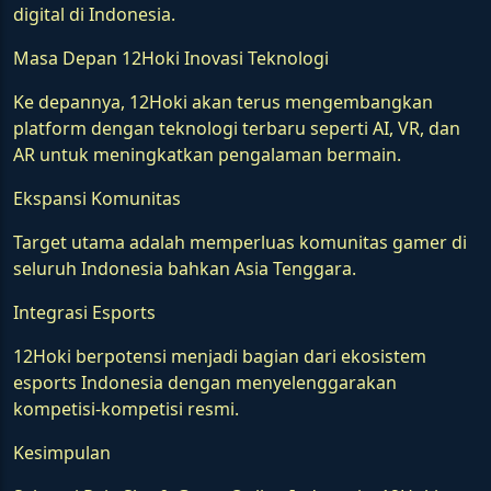
digital di Indonesia.
Masa Depan 12Hoki Inovasi Teknologi
Ke depannya, 12Hoki akan terus mengembangkan
platform dengan teknologi terbaru seperti AI, VR, dan
AR untuk meningkatkan pengalaman bermain.
Ekspansi Komunitas
Target utama adalah memperluas komunitas gamer di
seluruh Indonesia bahkan Asia Tenggara.
Integrasi Esports
12Hoki berpotensi menjadi bagian dari ekosistem
esports Indonesia dengan menyelenggarakan
kompetisi-kompetisi resmi.
Kesimpulan