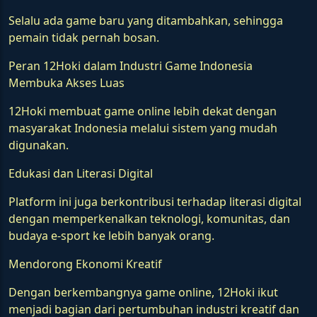
Selalu ada game baru yang ditambahkan, sehingga
pemain tidak pernah bosan.
Peran 12Hoki dalam Industri Game Indonesia
Membuka Akses Luas
12Hoki membuat game online lebih dekat dengan
masyarakat Indonesia melalui sistem yang mudah
digunakan.
Edukasi dan Literasi Digital
Platform ini juga berkontribusi terhadap literasi digital
dengan memperkenalkan teknologi, komunitas, dan
budaya e-sport ke lebih banyak orang.
Mendorong Ekonomi Kreatif
Dengan berkembangnya game online, 12Hoki ikut
menjadi bagian dari pertumbuhan industri kreatif dan