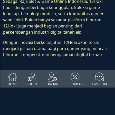
Sebagai Raja Slot & Game Online Indonesia, 12Hoki
hadir dengan berbagai keunggulan: koleksi game
lengkap, teknologi modern, serta komunitas gamer
yang solid. Bukan hanya sekadar platform hiburan,
12Hoki juga menjadi bagian penting dari
perkembangan industri digital tanah air.
Dengan inovasi berkelanjutan, 12Hoki akan terus
menjadi pilihan utama bagi para gamer yang mencari
hiburan, kompetisi, dan pengalaman digital terbaik.
HOME
LOGIN
DAFTAR
PROMOSI
LIVE CHAT