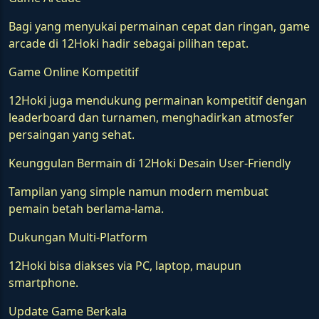
Bagi yang menyukai permainan cepat dan ringan, game
arcade di 12Hoki hadir sebagai pilihan tepat.
Game Online Kompetitif
12Hoki juga mendukung permainan kompetitif dengan
leaderboard dan turnamen, menghadirkan atmosfer
persaingan yang sehat.
Keunggulan Bermain di 12Hoki Desain User-Friendly
Tampilan yang simple namun modern membuat
pemain betah berlama-lama.
Dukungan Multi-Platform
12Hoki bisa diakses via PC, laptop, maupun
smartphone.
Update Game Berkala