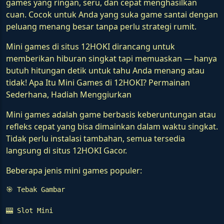
games yang ringan, seru, dan cepat menghasilkan
cuan. Cocok untuk Anda yang suka game santai dengan
peluang menang besar tanpa perlu strategi rumit.
Mini games di situs 12HOKI dirancang untuk
memberikan hiburan singkat tapi memuaskan — hanya
butuh hitungan detik untuk tahu Anda menang atau
tidak! Apa Itu Mini Games di 12HOKI? Permainan
Sederhana, Hadiah Menggiurkan
Mini games adalah game berbasis keberuntungan atau
refleks cepat yang bisa dimainkan dalam waktu singkat.
Tidak perlu instalasi tambahan, semua tersedia
langsung di situs 12HOKI Gacor.
Beberapa jenis mini games populer:
🎯 Tebak Gambar

🎰 Slot Mini
