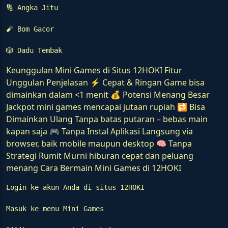
🔢 Angka Jitu

🧨 Bom Gacor

Keunggulan Mini Games di Situs 12HOKI Fitur
Unggulan Penjelasan ⚡ Cepat & Ringan Game bisa
dimainkan dalam <1 menit 💰 Potensi Menang Besar
Jackpot mini games mencapai jutaan rupiah 🔁 Bisa
Dimainkan Ulang Tanpa batas putaran – bebas main
kapan saja 🎮 Tanpa Instal Aplikasi Langsung via
browser, baik mobile maupun desktop 🧠 Tanpa
Strategi Rumit Murni hiburan cepat dan peluang
menang Cara Bermain Mini Games di 12HOKI
Login ke akun Anda di situs 12HOKI

Masuk ke menu Mini Games
