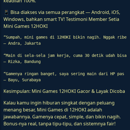
keadilan 100%.
📱 Bisa diakses via semua perangkat — Android, iOS,
Windows, bahkan smart TV! Testimoni Member Setia
Mini Games 12HOKI
“Sumpah, mini games di 12HOKI bikin nagih. Nggak ribet
— Andra, Jakarta

“Main di sela-sela jam kerja, cuma 30 detik udah bisa d
— Rizka, Bandung

“Gamenya ringan banget, saya sering main dari HP pas di
Kesimpulan: Mini Games 12HOKI Gacor & Layak Dicoba
Kalau kamu ingin hiburan singkat dengan peluang
menang besar, Mini Games di 12HOKI adalah
jawabannya. Gamenya cepat, simple, dan bikin nagih.
Bonus-nya real, tanpa tipu-tipu, dan sistemnya fair!