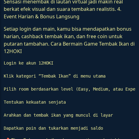
Sensasi menembak di lautan virtual jadi makin real
berkat efek visual dan suara tembakan realistis. 4.
Event Harian & Bonus Langsung
Setiap login dan main, kamu bisa mendapatkan bonus
harian, cashback tembak ikan, dan free coin untuk
putaran tambahan. Cara Bermain Game Tembak Ikan di
12HOKI
Login ke akun 12HOKI

Klik kategori “Tembak Ikan” di menu utama

Pilih room berdasarkan level (Easy, Medium, atau Expert
Tentukan kekuatan senjata

Arahkan dan tembak ikan yang muncul di layar
