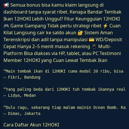
📢 Semua bonus bisa kamu klaim langsung di
dashboard tanpa syarat ribet. Kenapa Bandar Tembak
Ikan 12HOKI Lebih Unggul? Fitur Keunggulan 12HOKI
🎮 Game Gampang Tidak perlu strategi ribet ⚡ Cuan
Kilat Langsung cair ke saldo akun 🔐 Sistem Aman
Terenskripsi dan adil tanpa manipulasi 💳 WD/Deposit
Cepat Hanya 2–5 menit masuk rekening 📱 Multi-
Platform Bisa diakses via HP, tablet, atau PC Testimoni
Member 12HOKI yang Cuan Lewat Tembak Ikan
“Main tembak ikan di 12HOKI cuma modal 20 ribu, bisa WD
— Fikri, Bandung

“Yang paling beda dari 12HOKI tuh tembak ikannya real b
— Lidya, Medan

“Dulu ragu, sekarang tiap malam mainin Ocean Bomb. Kada
Cara Daftar Akun 12HOKI