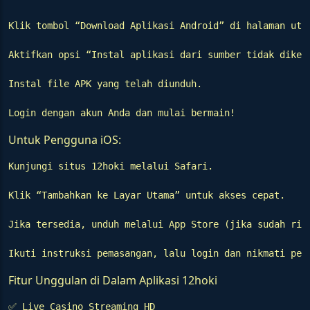
Klik tombol “Download Aplikasi Android” di halaman utam
Aktifkan opsi “Instal aplikasi dari sumber tidak dikena
Instal file APK yang telah diunduh.

Untuk Pengguna iOS:
Kunjungi situs 12hoki melalui Safari.

Klik “Tambahkan ke Layar Utama” untuk akses cepat.

Jika tersedia, unduh melalui App Store (jika sudah rili
Fitur Unggulan di Dalam Aplikasi 12hoki
✅ Live Casino Streaming HD
