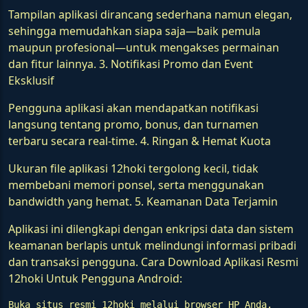
Tampilan aplikasi dirancang sederhana namun elegan,
sehingga memudahkan siapa saja—baik pemula
maupun profesional—untuk mengakses permainan
dan fitur lainnya. 3. Notifikasi Promo dan Event
Eksklusif
Pengguna aplikasi akan mendapatkan notifikasi
langsung tentang promo, bonus, dan turnamen
terbaru secara real-time. 4. Ringan & Hemat Kuota
Ukuran file aplikasi 12hoki tergolong kecil, tidak
membebani memori ponsel, serta menggunakan
bandwidth yang hemat. 5. Keamanan Data Terjamin
Aplikasi ini dilengkapi dengan enkripsi data dan sistem
keamanan berlapis untuk melindungi informasi pribadi
dan transaksi pengguna. Cara Download Aplikasi Resmi
12hoki Untuk Pengguna Android:
Buka situs resmi 12hoki melalui browser HP Anda.
