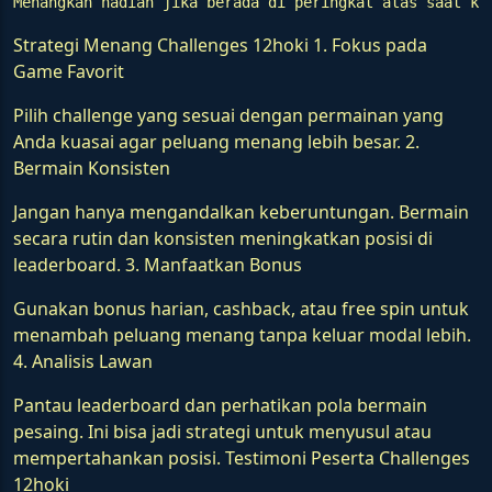
Strategi Menang Challenges 12hoki 1. Fokus pada
Game Favorit
Pilih challenge yang sesuai dengan permainan yang
Anda kuasai agar peluang menang lebih besar. 2.
Bermain Konsisten
Jangan hanya mengandalkan keberuntungan. Bermain
secara rutin dan konsisten meningkatkan posisi di
leaderboard. 3. Manfaatkan Bonus
Gunakan bonus harian, cashback, atau free spin untuk
menambah peluang menang tanpa keluar modal lebih.
4. Analisis Lawan
Pantau leaderboard dan perhatikan pola bermain
pesaing. Ini bisa jadi strategi untuk menyusul atau
mempertahankan posisi. Testimoni Peserta Challenges
12hoki