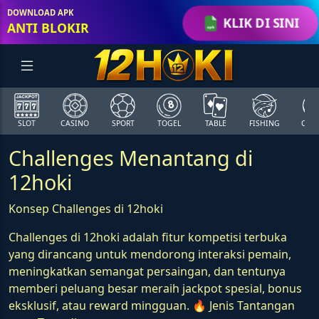
DOWNLOAD APK
KLIK DI SINI
ANTI BLOKIR
SLOT
CASINO
SPORT
TOGEL
TABLE
FISHING
COCK
Challenges Menantang di
12hoki
Konsep Challenges di 12hoki
Challenges di 12hoki adalah fitur kompetisi terbuka
yang dirancang untuk mendorong interaksi pemain,
meningkatkan semangat persaingan, dan tentunya
memberi peluang besar meraih jackpot spesial, bonus
eksklusif, atau reward mingguan. 🔥 Jenis Tantangan