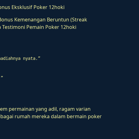
onus Eksklusif Poker 12hoki
 Bonus Kemenangan Beruntun (Streak
a Testimoni Pemain Poker 12hoki
adiahnya nyata.”

”

stem permainan yang adil, ragam varian
i sebagai rumah mereka dalam bermain poker