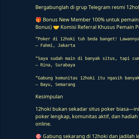
Bergabunglah di grup Telegram resmi 12hoki
🎁 Bonus New Member 100% untuk pemain p
Bonus) 🤝 Komisi Referral Khusus Pemain P
“Poker di 12hoki tuh beda banget! Lawannya
— Fahmi, Jakarta

“Saya sudah main di banyak situs, tapi cum
— Rina, Surabaya

“Gabung komunitas 12hoki itu ngasih banyak
Kesimpulan
12hoki bukan sekadar situs poker biasa—ini
poker lengkap, komunitas aktif, dan hadia
online.
🎯 Gabung sekarang di 12hoki dan jadilah l