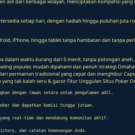
n asli dari berbagai wilayah, menciptakan kompetisi yan
rsedia setiap hari, dengan hadiah hingga puluhan juta ru
ndroid, iPhone, hingga tablet tanpa hambatan dan tanpa p
ya dalam waktu kurang dari 5 menit, tanpa potongan aneh.
paling populer, mudah dipahami dan penuh strategi Omaha 
ari permainan tradisional yang cepat dan menghibur Capsa
yang tak kalah seru & gacor Fitur Unggulan Situs Poker O
gkan dengan lawan setara untuk pengalaman adil.

oker dan dapatkan komisi hingga jutaan.

 yang real-time dan mendukung komunitas aktif.

istory, dan catatan kemenangan Anda.
