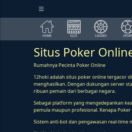
HOME
SLOT
CASINO
SPOR
Situs Poker Onlin
Rumahnya Pecinta Poker Online
12hoki adalah situs poker online tergacor 
menghasilkan. Dengan dukungan server stabi
ribuan pemain dari berbagai negara.
Sebagai platform yang mengedepankan keam
pemula maupun profesional. Kenapa Poker di
Sistem anti-bot dan pengawasan real-time 