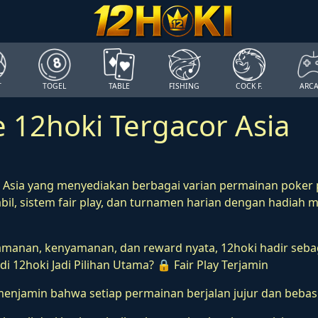
T
TOGEL
TABLE
FISHING
COCK F.
ARC
e 12hoki Tergacor Asia
di Asia yang menyediakan berbagai varian permainan poker p
l, sistem fair play, dan turnamen harian dengan hadiah m
anan, kenyamanan, dan reward nyata, 12hoki hadir sebaga
 12hoki Jadi Pilihan Utama? 🔒 Fair Play Terjamin
menjamin bahwa setiap permainan berjalan jujur dan bebas