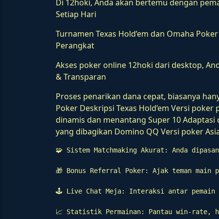
Di 12hoki, Anda akan bertemu dengan pemai
Setiap Hari
Turnamen Texas Hold’em dan Omaha Poker te
Perangkat
Akses poker online 12hoki dari desktop, A
& Transparan
Proses penarikan dana cepat, biasanya han
Poker Deskripsi Texas Hold’em Versi poker 
dinamis dan menantang Super 10 Adaptasi d
yang dibagikan Domino QQ Versi poker Asia 
🧩 Sistem Matchmaking Akurat: Anda dipasan
🎁 Bonus Referral Poker: Ajak teman main p
🕹️ Live Chat Meja: Interaksi antar pemain
📈 Statistik Permainan: Pantau win-rate, h