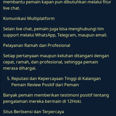
membantu pemain kapan pun dibutuhkan melalui fitur
live chat.
Komunikasi Multiplatform
Selain live chat, pemain juga bisa menghubungi tim
support melalui WhatsApp, Telegram, maupun email.
Pelayanan Ramah dan Profesional
Setiap pertanyaan maupun keluhan ditangani dengan
cepat, ramah, dan profesional, sehingga pemain
merasa dihargai.
Reputasi dan Kepercayaan Tinggi di Kalangan
Pemain Review Positif dari Pemain
Banyak pemain memberikan testimoni positif tentang
pengalaman mereka bermain di 12Hoki.
Situs Berlisensi dan Terpercaya