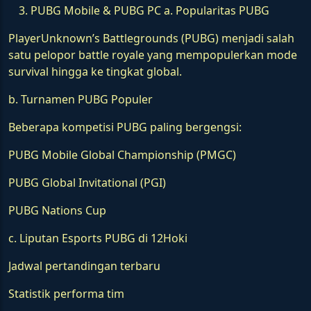
PUBG Mobile & PUBG PC a. Popularitas PUBG
PlayerUnknown’s Battlegrounds (PUBG) menjadi salah
satu pelopor battle royale yang mempopulerkan mode
survival hingga ke tingkat global.
b. Turnamen PUBG Populer
Beberapa kompetisi PUBG paling bergengsi:
PUBG Mobile Global Championship (PMGC)
PUBG Global Invitational (PGI)
PUBG Nations Cup
c. Liputan Esports PUBG di 12Hoki
Jadwal pertandingan terbaru
Statistik performa tim