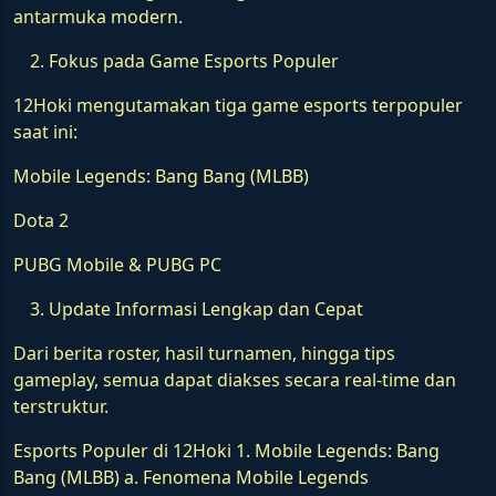
antarmuka modern.
Fokus pada Game Esports Populer
12Hoki mengutamakan tiga game esports terpopuler
saat ini:
Mobile Legends: Bang Bang (MLBB)
Dota 2
PUBG Mobile & PUBG PC
Update Informasi Lengkap dan Cepat
Dari berita roster, hasil turnamen, hingga tips
gameplay, semua dapat diakses secara real-time dan
terstruktur.
Esports Populer di 12Hoki 1. Mobile Legends: Bang
Bang (MLBB) a. Fenomena Mobile Legends