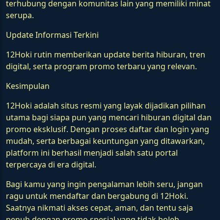
terhubung dengan komunitas lain yang memiliki minat
serupa.
Update Informasi Terkini
12Hoki rutin memberikan update berita hiburan, tren
digital, serta program promo terbaru yang relevan.
Kesimpulan
12Hoki adalah situs resmi yang layak dijadikan pilihan
utama bagi siapa pun yang mencari hiburan digital dan
promo eksklusif. Dengan proses daftar dan login yang
mudah, serta berbagai keuntungan yang ditawarkan,
platform ini berhasil menjadi salah satu portal
terpercaya di era digital.
Bagi kamu yang ingin pengalaman lebih seru, jangan
ragu untuk mendaftar dan bergabung di 12Hoki.
Saatnya nikmati akses cepat, aman, dan tentu saja
penuh dengan promo spesial yang tidak boleh