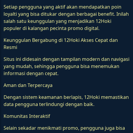
Setiap pengguna yang aktif akan mendapatkan poin
loyalti yang bisa ditukar dengan berbagai benefit. Inilah
salah satu keunggulan yang menjadikan 12Hoki
populer di kalangan pecinta promo digital.
Keunggulan Bergabung di 12Hoki Akses Cepat dan
Resmi
Situs ini didesain dengan tampilan modern dan navigasi
yang mudah, sehingga pengguna bisa menemukan
informasi dengan cepat.
Aman dan Terpercaya
Dengan sistem keamanan berlapis, 12Hoki memastikan
data pengguna terlindungi dengan baik.
Komunitas Interaktif
Selain sekadar menikmati promo, pengguna juga bisa