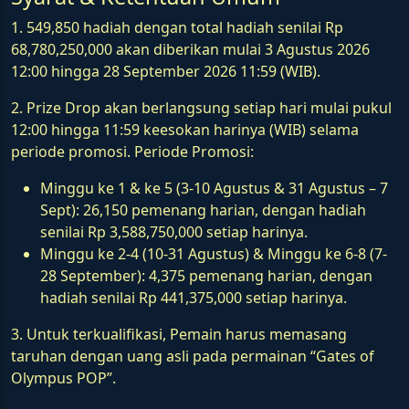
1. 549,850 hadiah dengan total hadiah senilai Rp
68,780,250,000 akan diberikan mulai 3 Agustus 2026
12:00 hingga 28 September 2026 11:59 (WIB).
2. Prize Drop akan berlangsung setiap hari mulai pukul
12:00 hingga 11:59 keesokan harinya (WIB) selama
periode promosi. Periode Promosi:
Minggu ke 1 & ke 5 (3-10 Agustus & 31 Agustus – 7
Sept): 26,150 pemenang harian, dengan hadiah
senilai Rp 3,588,750,000 setiap harinya.
Minggu ke 2-4 (10-31 Agustus) & Minggu ke 6-8 (7-
28 September): 4,375 pemenang harian, dengan
hadiah senilai Rp 441,375,000 setiap harinya.
3. Untuk terkualifikasi, Pemain harus memasang
taruhan dengan uang asli pada permainan “Gates of
Olympus POP”.