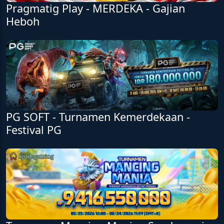
Pragmatig Play - MERDEKA - Gajian
Heboh
PG SOFT - Turnamen Kemerdekaan -
Festival PG