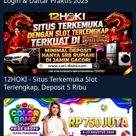
Login & Daftar Praktis 2025
12HOKI - Situs Terkemuka Slot
Terlengkap, Deposit 5 Ribu